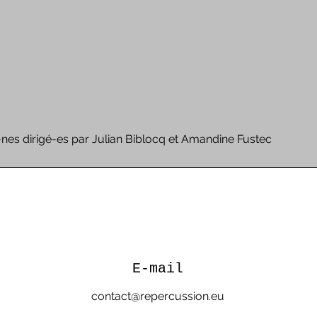
-nes dirigé-es par Julian Biblocq et Amandine Fustec
E-mail
contact@repercussion.eu