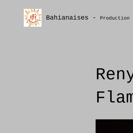
Bahianaises -
Production 
Ren
Fla