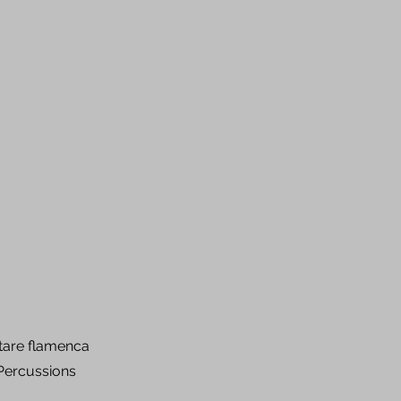
itare flamenca
 Percussions